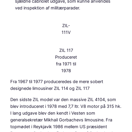
sjældne cabriolet udgave, som kunne anvendes
ved inspektion af militærparader.
ZIL-
111V
ZIL 117
Produceret
fra 1971 til
1978
Fra 1967 til 1977 produceredes de mere sobert
designede limousiner ZIL 114 og ZIL 117
Den sidste ZIL model var den massive ZIL 4104, som
blev introduceret i 1978 med 7,7 ltr. V8 motor på 315 hk.
I lang udgave blev den kendt i Vesten som
generalsekretær Mikhail Gorbachevs limousine. Fra
topmødet i Reykjavik 1986 mellem US præsident