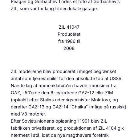
Reagan og Gorbachev findes et foto af Gorbachev’s
ZIL, som var for lang til den lokale garage.
ZIL 41047
Produceret
fra 1986 til
2008
ZIL modellerne blev produceret i meget begrænset
antal som tjenestebiler for den absolutte top af USSR.
Næste lag af nomenklatura’en havde limousiner fra
GAZ, i 50’erne den 6-cylindrede GAZ-12 eller ZIM
(opkaldt efter Stalins udenrigsminister Molotov), og
derefter GAZ-13 og GAZ-14 ”Chaika” (måge på russisk)
med V8 motorer.
Efter Sovjetunionens opløsning i 1991 blev ZIL
fabrikken privatiseret, og produktionen af ZIL 4104 gik
nærmest i stå, idet de nye magthavere foretrak