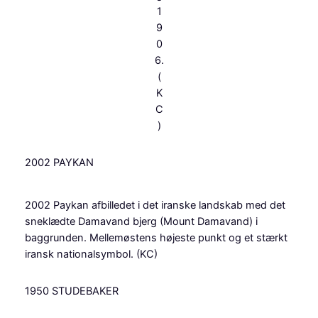
1
9
0
6.
(
K
C
)
2002 PAYKAN
2002 Paykan afbilledet i det iranske landskab med det
sneklædte Damavand bjerg (Mount Damavand) i
baggrunden. Mellemøstens højeste punkt og et stærkt
iransk nationalsymbol. (KC)
1950 STUDEBAKER