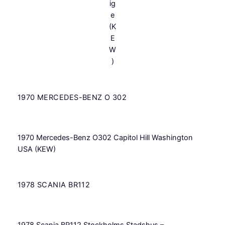
ig
e
(K
E
W
)
1970 MERCEDES-BENZ O 302
1970 Mercedes-Benz O302 Capitol Hill Washington
USA (KEW)
1978 SCANIA BR112
1978 Scania BR112 Stockholms Stadshus –