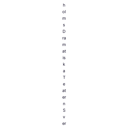
h
ol
m
s
D
ra
m
at
is
k
a
T
e
at
er
n
S
v
er